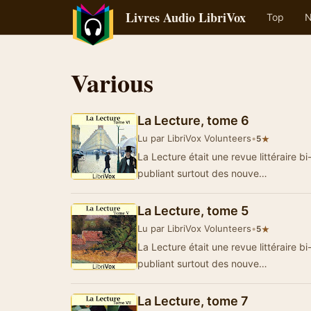
Livres Audio LibriVox
Top
N
Various
La Lecture, tome 6
Lu par LibriVox Volunteers
•
★
5
La Lecture était une revue littéraire bi
publiant surtout des nouve…
La Lecture, tome 5
Lu par LibriVox Volunteers
•
★
5
La Lecture était une revue littéraire bi
publiant surtout des nouve…
La Lecture, tome 7