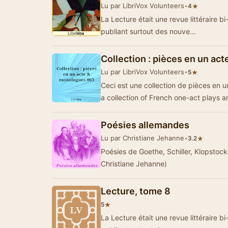
Lu par LibriVox Volunteers
•
★
4
La Lecture était une revue littéraire bi
publiant surtout des nouve…
Collection : pièces en un a
Lu par LibriVox Volunteers
•
★
5
Ceci est une collection de pièces en u
a collection of French one-act plays
Poésies allemandes
Lu par Christiane Jehanne
•
★
3.2
Poésies de Goethe, Schiller, Klopstoc
Christiane Jehanne)
Lecture, tome 8
★
5
La Lecture était une revue littéraire bi