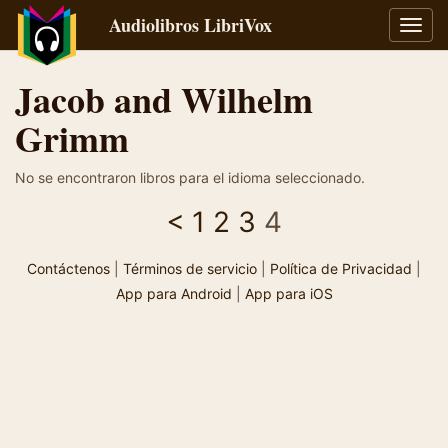
Audiolibros LibriVox
Alter
naveg
Jacob and Wilhelm
Grimm
No se encontraron libros para el idioma seleccionado.
<
1
2
3
4
Contáctenos
|
Términos de servicio
|
Política de Privacidad
|
App para Android
|
App para iOS