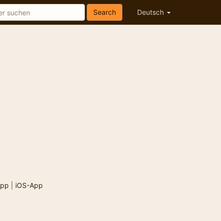
Search
Deutsch
App
|
iOS-App