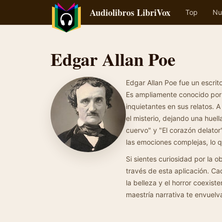
Audiolibros LibriVox
Top
Nu
Edgar Allan Poe
Edgar Allan Poe fue un escrit
Es ampliamente conocido por 
inquietantes en sus relatos. A
el misterio, dejando una huell
cuervo" y "El corazón delato
las emociones complejas, lo q
Si sientes curiosidad por la ob
través de esta aplicación. C
la belleza y el horror coexist
maestría narrativa te envuelv