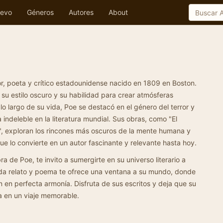
evo
Géneros
Autores
About
or, poeta y crítico estadounidense nacido en 1809 en Boston.
su estilo oscuro y su habilidad para crear atmósferas
 lo largo de su vida, Poe se destacó en el género del terror y
a indeleble en la literatura mundial. Sus obras, como "El
r", exploran los rincones más oscuros de la mente humana y
ue lo convierte en un autor fascinante y relevante hasta hoy.
ra de Poe, te invito a sumergirte en su universo literario a
ada relato y poema te ofrece una ventana a su mundo, donde
en en perfecta armonía. Disfruta de sus escritos y deja que su
a en un viaje memorable.