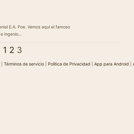
enial E.A. Poe. Vemos aquí el famoso
 e ingenio…
<
1
2
3
|
Términos de servicio
|
Política de Privacidad
|
App para Android
|