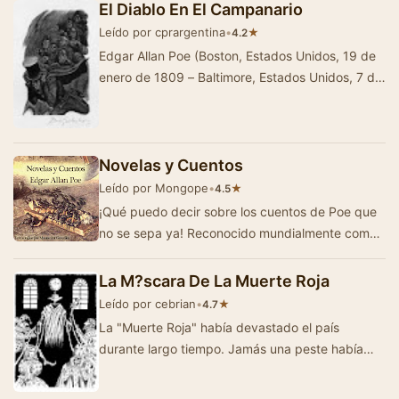
El Diablo En El Campanario
Leído por cprargentina
•
★
4.2
Edgar Allan Poe (Boston, Estados Unidos, 19 de
enero de 1809 – Baltimore, Estados Unidos, 7 de
octubre de 1849) fue un escritor, poeta, cr&i…
Novelas y Cuentos
Leído por Mongope
•
★
4.5
¡Qué puedo decir sobre los cuentos de Poe que
no se sepa ya! Reconocido mundialmente como
maestro del relato corto y cuentos de…
La M?scara De La Muerte Roja
Leído por cebrian
•
★
4.7
La "Muerte Roja" había devastado el país
durante largo tiempo. Jamás una peste había
sido tan fatal y …