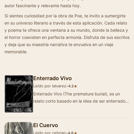
autor fascinante y relevante hasta hoy.
Si sientes curiosidad por la obra de Poe, te invito a sumergirte
en su universo literario a través de esta aplicación. Cada relato
y poema te ofrece una ventana a su mundo, donde la belleza y
el horror coexisten en perfecta armonía. Disfruta de sus escritos
y deja que su maestría narrativa te envuelva en un viaje
memorable.
Enterrado Vivo
Leído por lalvarez
•
★
4.2
Enterrado Vivo (The premature burial), es un
relato corto basado en la idea de ser enterrado
con vida. Escrito por Edgar Allan Poe y publica…
El Cuervo
Leído por cebrian
•
★
4.6