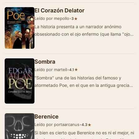
El Corazón Delator
Leído por mepollo
•
★
3
La historia presenta a un narrador anónimo
obsesionado con el ojo enfermo (que llama "ojo
de buitre") de un anciano con el …
Sombra
Leído por martell
•
★
4.1
"Sombra" una de las historias del famoso y
atormetado Poe, en el que en la antigua grecia
un grupo de hombres vela el cadaver de u…
Berenice
Leído por portaarcanus
•
★
4.3
Si bien es cierto que Berenice no es ni el mejor, ni