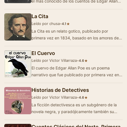
el más conocido de los cuentos de Edgar Allan
Poe, tiene de cualquier forma todo…
La Cita
Leído por chusa
•
★
4.1
La Cita es un relato gotico, publicado por
primera vez en 1834, basado en los amores de
Lord Byron con la Condesa Teresa Gamba. La
cita es …
El Cuervo
Leído por Victor Villarraza
•
★
4.6
El cuervo de Edgar Allan Poe es un poema
narrativo que fue publicado por primera vez en
el año 1845 durante el mes de enero, es uno d…
Historias de Detectives
Leído por Victor Villarraza
•
★
4.6
La ficción detectivesca es un subgénero de la
novela negra, y paradójicamente también su
antecesor. Básic…
Cuentos Clásicos del Norte, Primera