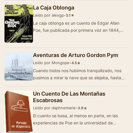
La Caja Oblonga
Leído por alexgp
•
★
3.1
La caja oblonga es un cuento de Edgar Allan
Poe, fue publicada por primera vez en 1844,
trata de una travesía marina y una misteriosa…
Aventuras de Arturo Gordon Pym
Leído por Mongope
•
★
4.5
Cuando todos nos hubimos tranquilizado, nos
pusimos a mirar la nave que se alejaba, hasta
que se perdió de vista. El tiempo empeoraba…
Un Cuento De Las Montañas
Escabrosas
Leído por daphnemarie
•
★
3.9
El cuento se basa, al menos en parte, en las
experiencias de Poe en la universidad de
Virginia; pero también en sus ulteriores inquie…