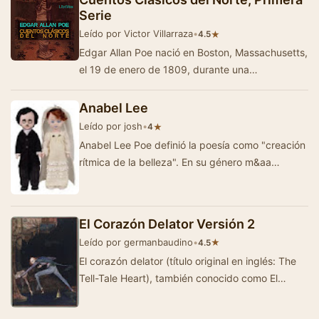
Serie
Leído por Victor Villarraza
•
★
4.5
Edgar Allan Poe nació en Boston, Massachusetts,
el 19 de enero de 1809, durante una
permanencia temporal de sus padres, que eran
acto…
Anabel Lee
Leído por josh
•
★
4
Anabel Lee Poe definió la poesía como "creación
rítmica de la belleza". En su género m&aa…
El Corazón Delator Versión 2
Leído por germanbaudino
•
★
4.5
El corazón delator (título original en inglés: The
Tell-Tale Heart), también conocido como El
corazón rev…