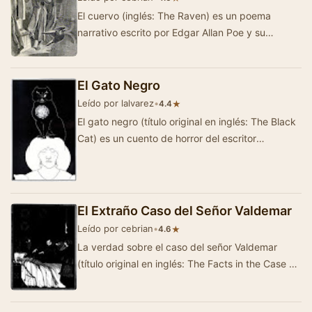
El cuervo (inglés: The Raven) es un poema
narrativo escrito por Edgar Allan Poe y su
composición poética más fam…
El Gato Negro
Leído por lalvarez
•
★
4.4
El gato negro (título original en inglés: The Black
Cat) es un cuento de horror del escritor
estadounidense Edgar Allan Poe, a…
El Extraño Caso del Señor Valdemar
Leído por cebrian
•
★
4.6
La verdad sobre el caso del señor Valdemar
(título original en inglés: The Facts in the Case of
M. Valdemar), tambi&eac…