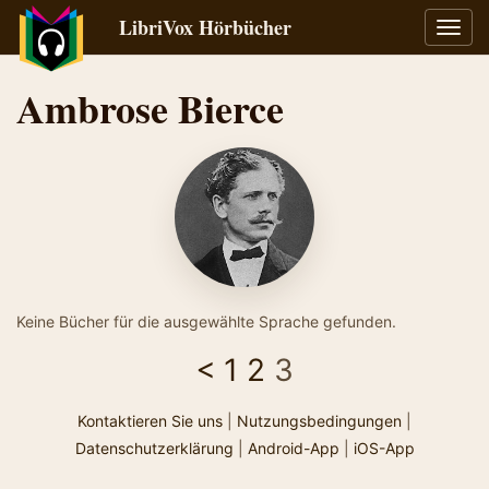
LibriVox Hörbücher
Navig
umsch
Ambrose Bierce
Keine Bücher für die ausgewählte Sprache gefunden.
<
1
2
3
Kontaktieren Sie uns
|
Nutzungsbedingungen
|
Datenschutzerklärung
|
Android-App
|
iOS-App